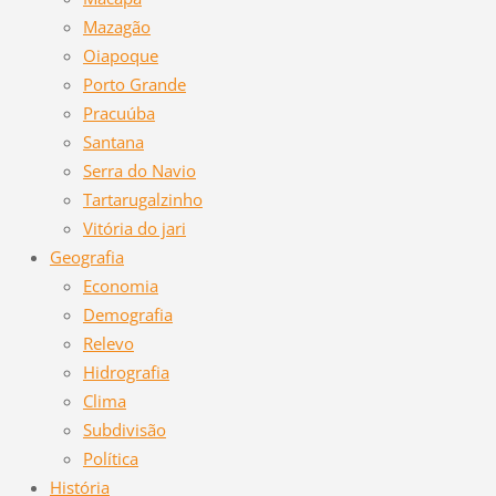
Mazagão
Oiapoque
Porto Grande
Pracuúba
Santana
Serra do Navio
Tartarugalzinho
Vitória do jari
Geografia
Economia
Demografia
Relevo
Hidrografia
Clima
Subdivisão
Política
História