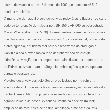
distrito de Macapá e, em 1º de maio de 1992, pelo decreto nº 5, é
criado o município.
O município de Itaubal é servido por vias rodoviárias e fluviais. De carro
pode se ter a opção de trafegar pela BR 156 e AP-060 ou pela estrada
Macapá/Curiaú/Pacuí (AP-070). Internamente existem inúmeros ramais
que dão acesso às viárias comunidades. O principal ramal, o que corta
a área agrícola, é fundamental para o escoamento da produção e
viabiliza ainda a extensão da rede de transmissão de energia
hidrelétrica. A região possui importante malha fluvial, destacando-se o
rio Piririm, utilizados para o tráfego de embarcações que transportam
cargas e passageiros.
Projetos desenvolvidos pelo Governo do Estado no município: a
abertura de 25 km de estradas vicinais e conservação das estradas do
Itaubal/Carmo (14km); o projeto de revenda de insumos e utensílios
agropecuários e de pesca; expansão urbana na sede de Itaubal;
ampliação da rede física de ensino; ampliação e melhoria da infra-