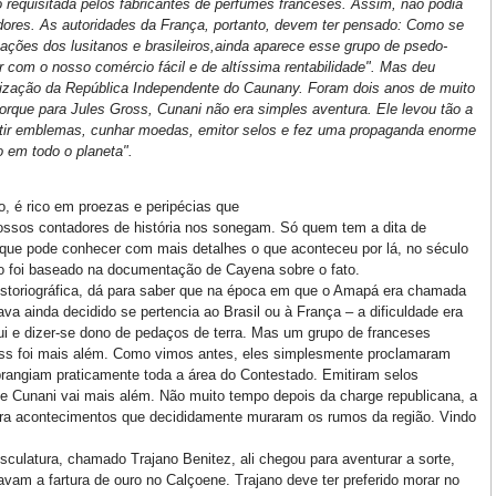
o requisitada pelos fabricantes de perfumes franceses. Assim, não podia
dores. As autoridades da França, portanto, devem ter pensado: Como se
ções dos lusitanos e brasileiros,ainda aparece esse grupo de psedo-
 com o nosso comércio fácil e de altíssima rentabilidade". Mas deu
ilização da República Independente do Caunany. Foram dois anos de muito
orque para Jules Gross, Cunani não era simples aventura. Ele levou tão a
itir emblemas, cunhar moedas, emitor selos e fez uma propaganda enorme
o em todo o planeta".
to, é rico em proezas e peripécias que
ossos contadores de história nos sonegam. Só quem tem a dita de
é que pode conhecer com mais detalhes o que aconteceu por lá, no século
ho foi baseado na documentação de Cayena sobre o fato.
storiográfica, dá para saber que na época em que o Amapá era chamada
a ainda decidido se pertencia ao Brasil ou à França – a dificuldade era
i e dizer-se dono de pedaços de terra. Mas um grupo de franceses
ross foi mais além. Como vimos antes, eles simplesmente proclamaram
rangiam praticamente toda a área do Contestado. Emitiram selos
 de Cunani vai mais além. Não muito tempo depois da charge republicana, a
 para acontecimentos que decididamente muraram os rumos da região. Vindo
sculatura, chamado Trajano Benitez, ali chegou para aventurar a sorte,
avam a fartura de ouro no Calçoene. Trajano deve ter preferido morar no