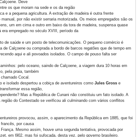
e Calçoene. Deve
entre os que moram na sede e os da região
ca e a pequena agricultura. A extração de madeira é outra frente
 manual, por não existir serraria motorizada. Os meios empregados são os
mens, um em cima e outro em baixo da tora de madeira, suspensa quase
á era empregado no século XVIII, período da
sto de saúde e um posto de telecomunicações. O pequeno comércio é
da de Calçoene ou comprada a bordo de barcos regatões que de tempo em
recendo aqui e ali povoados isolados. O campo de pouso falta ser
 caminhos: pelo oceano, saindo de Calçoene, a viagem dura 10 horas em
lo, pela praia, também
o chamado Cocal.
o e isolado despertou a cobiça de aventureiros como
Jules Gross
e
transformar essa região,
ependente? Mas a República de Cunani não constituiu um fato isolado. A
a região do Contestado se verificou ali culminando com vários conflitos
ntureiros provocou, assim, o aparecimento da República em 1885, que foi
 francês, por causa
 à França. Mesmo assim, houve uma segunda tentativa, provocada por
et, em l902, mas foi sufocada, desta vez, pelo governo brasileiro.