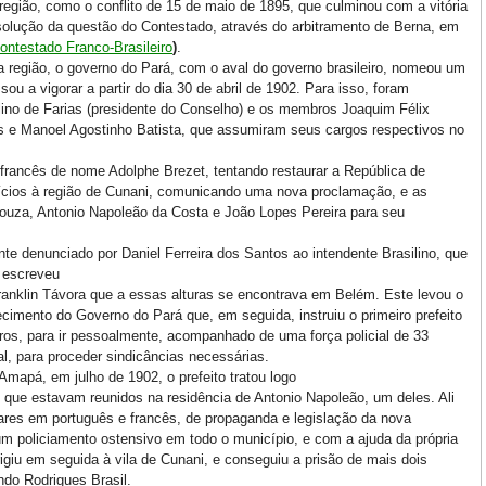
região, como o conflito de 15 de maio de 1895, que culminou com a vitória
resolução da questão do Contestado, através do arbitramento de Berna, em
ontestado Franco-Brasileiro
)
.
 região, o governo do Pará, com o aval do governo brasileiro, nomeou um
ou a vigorar a partir do dia 30 de abril de 1902. Para isso, foram
lino de Farias (presidente do Conselho) e os membros Joaquim Félix
tos e Manoel Agostinho Batista, que assumiram seus cargos respectivos no
rancês de nome Adolphe Brezet, tentando restaurar a República de
cios à região de Cunani, comunicando uma nova proclamação, e as
ouza, Antonio Napoleão da Costa e João Lopes Pereira para seu
te denunciado por Daniel Ferreira dos Santos ao intendente Brasilino, que
 escreveu
anklin Távora que a essas alturas se encontrava em Belém. Este levou o
cimento do Governo do Pará que, em seguida, instruiu o primeiro prefeito
os, para ir pessoalmente, acompanhado de uma força policial de 33
l, para proceder sindicâncias necessárias.
mapá, em julho de 1902, o prefeito tratou logo
t que estavam reunidos na residência de Antonio Napoleão, um deles. Ali
res em português e francês, de propaganda e legislação da nova
m policiamento ostensivo em todo o município, e com a ajuda da própria
igiu em seguida à vila de Cunani, e conseguiu a prisão de mais dois
do Rodrigues Brasil.