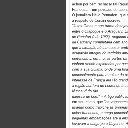
achou por bem rechaçar tal Repú
Francesa... um povoado de apena
O jornalista Hélio Pennafort, que
a respeito de Cunani escreve:
"Jules Gross e sua turma deseja
entre o Oiapoque e o Araguary. Es
de Penafort é de 1985), segundo 
de Caunany completaria cem anos
que a situação só iria causar em
ocupação integral do território 
pertencia. E em muitas partes da
vinham sendo exploradas por que
com a sua Guiana, onde uma boa es
principalmente para a coleta do 
interesse da França era tão gran
a região aurífera de Lourenço à 
Nunca vi rio tão
danisco de bom" – Artigo publica
em seu relato, que
"os vagonetes
usando como trapiche as própria
pelos franceses, a carga principal
pequenas embarcações até a ense
levavam a carga para Cayenne. 