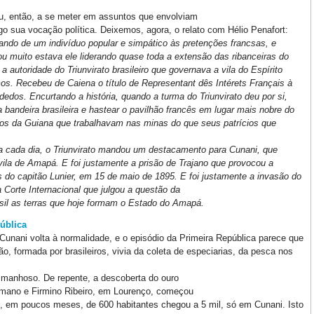
u, então, a se meter em assuntos que envolviam
go sua vocação política. Deixemos, agora, o relato com Hélio Penafort:
ando de um indivíduo popular e simpático às pretenções francsas, e
ou muito estava ele liderando quase toda a extensão das ribanceiras do
 autoridade do Triunvirato brasileiro que governava a vila do Espírito
s. Recebeu de Caiena o título de Representant dês Intérets Français à
edos. Encurtando a história, quando a turma do Triunvirato deu por si,
 bandeira brasileira e hastear o pavilhão francês em lugar mais nobre do
los da Guiana que trabalhavam nas minas do que seus patrícios que
 a cada dia, o Triunvirato mandou um destacamento para Cunani, que
vila de Amapá. E foi justamente a prisão de Trajano que provocou a
do capitão Lunier, em 15 de maio de 1895. E foi justamente a invasão do
Corte Internacional que julgou a questão da
sil as terras que hoje formam o Estado do Amapá.
ública
Cunani volta à normalidade, e o episódio da Primeira República parece que
ão, formada por brasileiros, vivia da coleta de especiarias, da pesca nos
 manhoso. De repente, a descoberta do ouro
rmano e Firmino Ribeiro, em Lourenço, começou
o, em poucos meses, de 600 habitantes chegou a 5 mil, só em Cunani. Isto