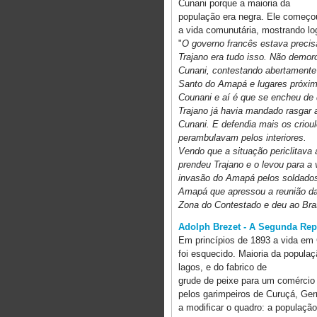
Cunani porque a maioria da
população era negra. Ele começo
a vida comunutária, mostrando lo
"
O governo francês estava precis
Trajano era tudo isso. Não demor
Cunani, contestando abertamente a
Santo do Amapá e lugares próximo
Counani e aí é que se encheu de d
Trajano já havia mandado rasgar a
Cunani. E defendia mais os criou
perambulavam pelos interiores.
Vendo que a situação periclitava
prendeu Trajano e o levou para a 
invasão do Amapá pelos soldados 
Amapá que apressou a reunião da 
Zona do Contestado e deu ao Bra
Adolph Brezet - A Segunda Rep
Em princípios de 1893 a vida em 
foi esquecido. Maioria da populaç
lagos, e do fabrico de
grude de peixe para um comércio
pelos garimpeiros de Curuçá, Ge
a modificar o quadro: a populaçã