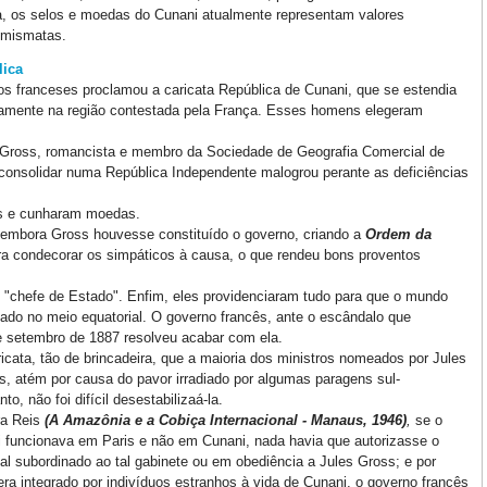
 os selos e moedas do Cunani atualmente representam valores
numismatas.
lica
s franceses proclamou a caricata República de Cunani, que se estendia
tamente na região contestada pela França. Esses homens elegeram
s Gross, romancista e membro da Sociedade de Geografia Comercial de
 consolidar numa República Independente malogrou perante as deficiências
s e cunharam moedas.
 embora Gross houvesse constituído o governo, criando a
Ordem da
ra condecorar os simpáticos à causa, o que rendeu bons proventos
 "chefe de Estado". Enfim, eles providenciaram tudo para que o mundo
ado no meio equatorial. O governo francês, ante o escândalo que
e setembro de 1887 resolveu acabar com ela.
icata, tão de brincadeira, que a maioria dos ministros nomeados por Jules
s, atém por causa do pavor irradiado por algumas paragens sul-
, não foi difícil desestabilizaá-la.
ra Reis
(A Amazônia e a Cobiça Internacional - Manaus, 1946)
,
se o
i funcionava em Paris e não em Cunani, nada havia que autorizasse o
l subordinado ao tal gabinete ou em obediência a Jules Gross; e por
era integrado por indivíduos estranhos à vida de Cunani, o governo francês