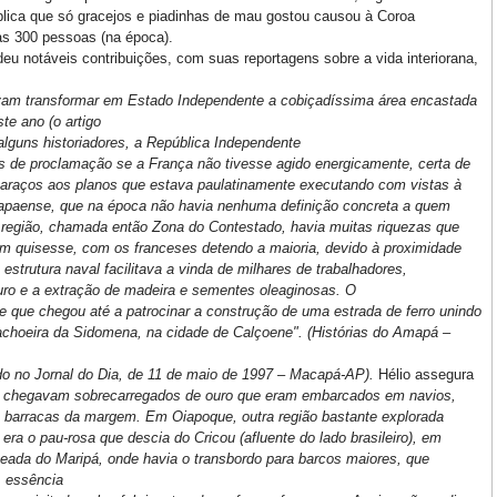
blica que só gracejos e piadinhas de mau gostou causou à Coroa
s 300 pessoas (na época).
 deu notáveis contribuições, com suas reportagens sobre a vida interiorana,
vam transformar em Estado Independente a cobiçadíssima área encastada
te ano (o artigo
alguns historiadores, a República Independente
 de proclamação se a França não tivesse agido energicamente, certa de
baraços aos planos que estava paulatinamente executando com vistas à
amapaense, que na época não havia nenhuma definição concreta a quem
 região, chamada então Zona do Contestado, havia muitas riquezas que
m quisesse, com os franceses detendo a maioria, devido à proximidade
trutura naval facilitava a vinda de milhares de trabalhadores,
ouro e a extração de madeira e sementes oleaginosas. O
de que chegou até a patrocinar a construção de uma estrada de ferro unindo
cachoeira da Sidomena, na cidade de Calçoene". (Histórias do Amapá –
do no Jornal do Dia, de 11 de maio de 1997 – Macapá-AP).
Hélio assegura
 chegavam sobrecarregados de ouro que eram embarcados em navios,
s barracas da margem. Em Oiapoque, outra região bastante explorada
 era o pau-rosa que descia do Cricou (afluente do lado brasileiro), em
ada do Maripá, onde havia o transbordo para barcos maiores, que
A essência