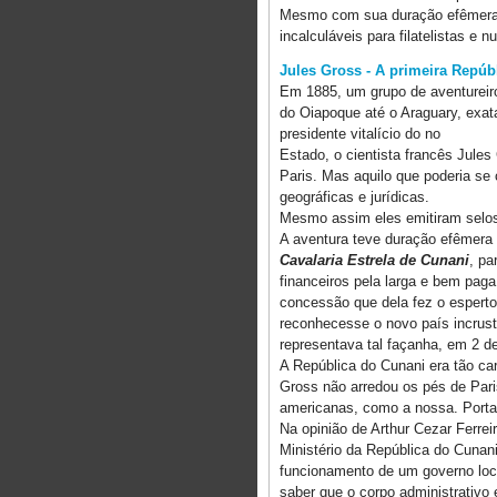
Mesmo com sua duração efêmera,
incalculáveis para filatelistas e 
Jules Gross - A primeira Repúb
Em 1885, um grupo de aventureiro
do Oiapoque até o Araguary, exa
presidente vitalício do no
Estado, o cientista francês Jule
Paris. Mas aquilo que poderia se
geográficas e jurídicas.
Mesmo assim eles emitiram selo
A aventura teve duração efêmera
Cavalaria Estrela de Cunani
, pa
financeiros pela larga e bem paga
concessão que dela fez o esperto
reconhecesse o novo país incrust
representava tal façanha, em 2 d
A República do Cunani era tão car
Gross não arredou os pés de Pari
americanas, como a nossa. Portanto
Na opinião de Arthur Cezar Ferrei
Ministério da República do Cunan
funcionamento de um governo loca
saber que o corpo administrativo 