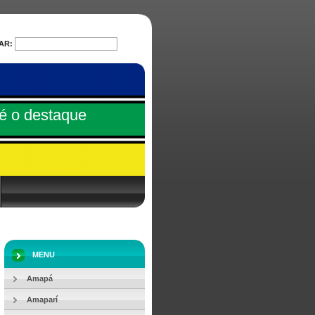
AR:
PESQUISAR
é o destaque
MENU
Amapá
Amaparí