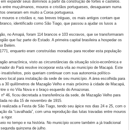
m expandir seus domínios a partir da construção de fortes e castelos.
sas entre muçulmanos, mouros e cristãos portugueses, desaguaram numa
stos oneraram em muito a Coroa portuguesa.
re mouros e cristãos e, nas breves tréguas, os mais antigos contam que
branco, identificado como São Tiago, que passou a ajudar os lusos a
gão, no Amapá, foram 114 brancos e 103 escravos, que se transformaram
egião que faz parte do Estado. A primeira capital brasileira a hospedar os
oi Belém.
1771, enquanto eram construídas moradias para receber esta população
gão amazônica, visto as circunstâncias da situação sócio-econômica e
ernador do Pará resolve incorporar esta vila ao município de Macapá. Este
insatisfeitos, pois queriam continuar com sua autonomia político-
ovo local para instalação da sede de seu município. A área escolhida para
da a 30 quilômetros de Mazagão Velho e mais próximo à cidade de Macapá,
entre o rio Vila Nova e o braço esquerdo do Amazonas.
 nº 46, ficou decretada a transferência da sede, de Mazagão Velho para
alada no dia 15 de novembro de 1915.
é realizada a Festa de São Tiago, tendo seu ápice nos dias 24 e 25, com o
ação da “cavalhada”, com uma reprodução das lutas travadas entre mouros
a rigor.
o no tempo e na história. No município ocorre também a já tradicional
 segunda quinzena de julho.