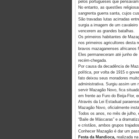
pelos portugueses que pensavam e
No entanto, as questões religio
sangrenta guerra santa, cujos cu
São travadas lutas acirradas ent
surgia a imagem de um cavaleiro 
vencerem as grandes batalhas.
Os primeiros habitantes de Maza
nos primeiros agricultores desta r
bravos mazaganenses africanos f
Eles permaneceram até junho de 
recém-chegada.
Por causa da decadência de Maza
política, por volta de 1915 o gov
fato deixou seus moradores muito 
administrativa. Surgiu assim um n
servir Mazagão Novo, fica situa
em frente ao Furo do Beija-Flor, 
Através da Lei Estadual paraense
Mazagão Novo, oficialmente inst
Todos os anos, no mês de julho, 
“Baile de Máscaras” e a dramatiz
e cristãos, ambos grupos trajados 
Conhecer Mazagão é dar um passei
Festa da Mandioca,
realizada na