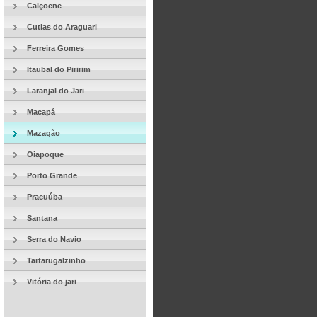
Calçoene
Cutias do Araguari
Ferreira Gomes
Itaubal do Piririm
Laranjal do Jari
Macapá
Mazagão
Oiapoque
Porto Grande
Pracuúba
Santana
Serra do Navio
Tartarugalzinho
Vitória do jari