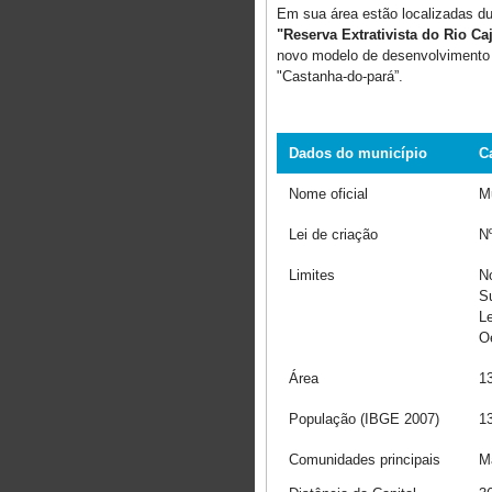
Em sua área estão localizadas d
"Reserva Extrativista do Rio Ca
novo modelo de desenvolvimento e
"Castanha-do-pará”.
Dados do município
Ca
Nome oficial
Mu
Lei de criação
Nº
Limites
No
Su
Le
Oe
Área
13
População (IBGE 2007)
13
Comunidades principais
Ma