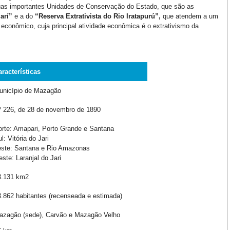
uas importantes Unidades de Conservação do Estado, que são as
jarí”
e a do
“
Reserva Extrativista do
Rio Iratapurú”,
que atendem a um
conômico, cuja principal atividade econômica é o extrativismo da
racterísticas
nicípio de Mazagão
 226, de 28 de novembro de 1890
rte: Amapari, Porto Grande e Santana
l: Vitória do Jari
ste: Santana e Rio Amazonas
ste: Laranjal do Jari
.131 km2
.862 habitantes (recenseada e estimada)
zagão (sede), Carvão e Mazagão Velho