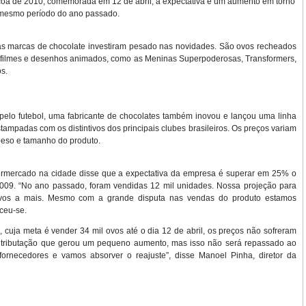
oa de 2010, comemorada em 12 de abril, a expectativa é um aumento em torno
mesmo período do ano passado.
as marcas de chocolate investiram pesado nas novidades. São ovos recheados
 filmes e desenhos animados, como as Meninas Superpoderosas, Transformers,
s.
 pelo futebol, uma fabricante de chocolates também inovou e lançou uma linha
ampadas com os distintivos dos principais clubes brasileiros. Os preços variam
peso e tamanho do produto.
ermercado na cidade disse que a expectativa da empresa é superar em 25% o
009. “No ano passado, foram vendidas 12 mil unidades. Nossa projeção para
ovos a mais. Mesmo com a grande disputa nas vendas do produto estamos
ceu-se.
 cuja meta é vender 34 mil ovos até o dia 12 de abril, os preços não sofreram
tributação que gerou um pequeno aumento, mas isso não será repassado ao
rnecedores e vamos absorver o reajuste”, disse Manoel Pinha, diretor da