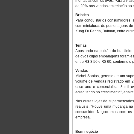
montadas com os ovos. Para a Pásc
de 20% nas vendas em relação ao 
Brindes
Para conquistar os consumidores, 
com miniaturas de personagens de
Kung Fu Panda, Batman, entre outro
Temas
Apostando na paixão do brasileiro
de ovos cujas embalagens foram est
entre R$ 3,50 e R$ 60, conforme o 
Vendas
Michel Santos, gerente de um sup
volume de vendas registrado em 2
esse ano é comercializar 3 mil 
acreditando no crescimento”, enalte
Nas outras lojas de supermercados,
reajuste. “Houve uma mudança na 
consumidor. Negociamos com os fo
empresa.
Bom negócio