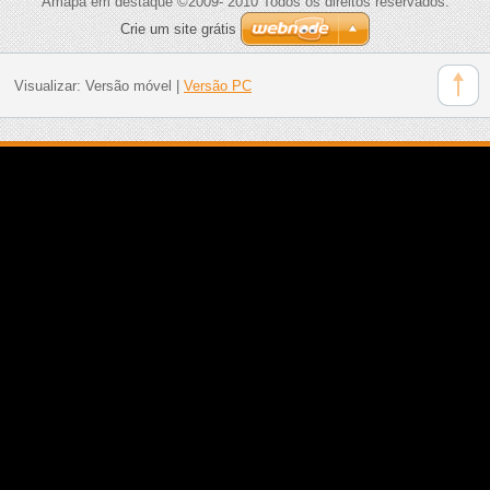
Amapá em destaque ©2009- 2010 Todos os direitos reservados.
Crie um site grátis
Visualizar:
Versão móvel
|
Versão PC