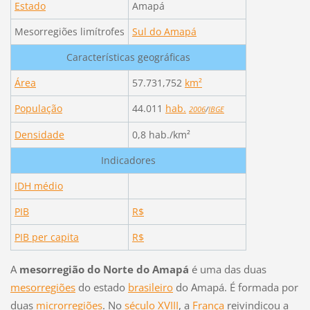
Estado
Amapá
Mesorregiões limítrofes
Sul do Amapá
Características geográficas
Área
57.731,752
km²
População
44.011
hab.
2006
/
IBGE
Densidade
0,8 hab./km²
Indicadores
IDH médio
PIB
R$
PIB per capita
R$
A
mesorregião do Norte do Amapá
é uma das duas
mesorregiões
do estado
brasileiro
do Amapá. É formada por
duas
microrregiões
. No
século XVIII
, a
França
reivindicou a