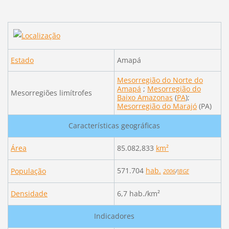
Estado
Amapá
Mesorregião do Norte do
Amapá
;
Mesorregião do
Mesorregiões limítrofes
Baixo Amazonas
(
PA
);
Mesorregião do Marajó
(PA)
Características geográficas
Área
85.082,833
km²
571.704
hab.
População
2006
/
IBGE
Densidade
6,7 hab./km²
Indicadores